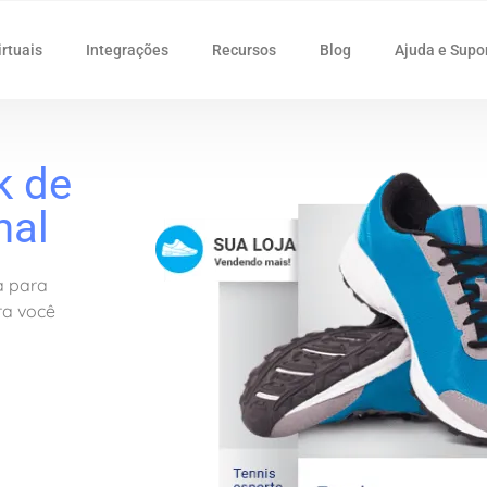
irtuais
Integrações
Recursos
Blog
Ajuda e Supo
k de
nal
a para
ra você