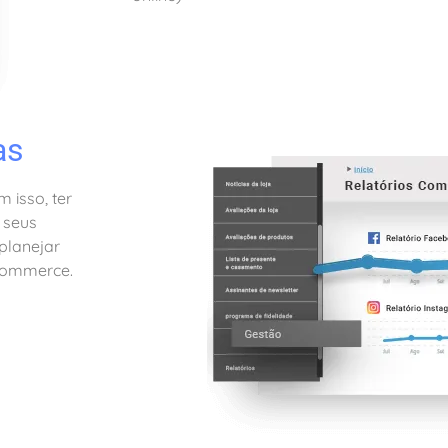
as
 isso, ter
 seus
 planejar
-commerce.