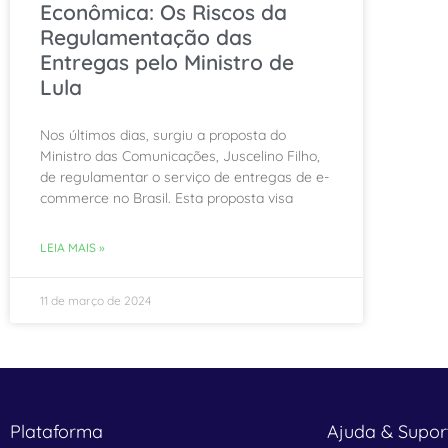
Econômica: Os Riscos da
Regulamentação das
Entregas pelo Ministro de
Lula
Nos últimos dias, surgiu a proposta do
Ministro das Comunicações, Juscelino Filho,
de regulamentar o serviço de entregas de e-
commerce no Brasil. Esta proposta visa
LEIA MAIS »
11 de março de 2024
Plataforma
Ajuda & Supor