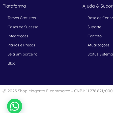
Plataforma
Ajuda & Supor
Temas Gratuitos
Base de Conh
Cases de Sucesso
Suporte
Integrações
Contato
Planos e Preços
Atualizações
Seja um parceiro
Status Sistem
Blog
@ 2025 Shop Magento E-commerce – CNPJ: 11.278.821/000