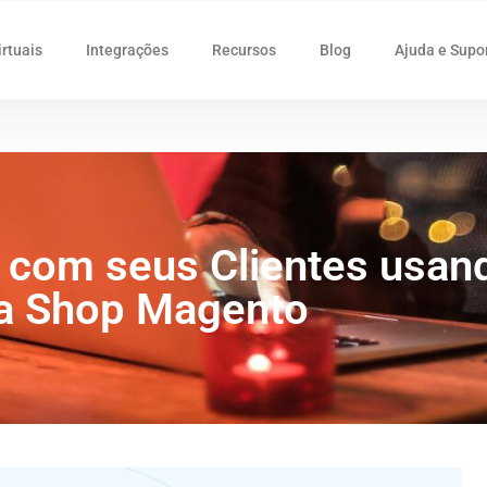
irtuais
Integrações
Recursos
Blog
Ajuda e Supo
com seus Clientes usand
 a Shop Magento