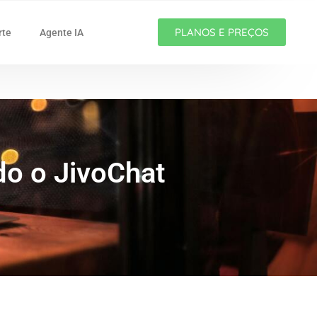
PLANOS E PREÇOS
rte
Agente IA
o o JivoChat