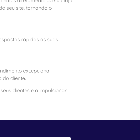
lientes diretamente da sua loja
do seu site, tornando o
espostas rápidas às suas
ndimento excepcional.
 do cliente.
us clientes e a impulsionar