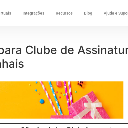
irtuais
Integrações
Recursos
Blog
Ajuda e Supo
 para Clube de Assinat
nhais