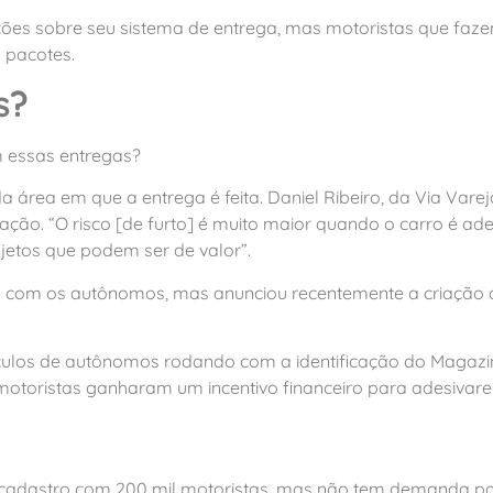
ões sobre seu sistema de entrega, mas motoristas que faze
 pacotes.
s?
m essas entregas?
 área em que a entrega é feita. Daniel Ribeiro, da Via Varej
ção. “O risco [de furto] é muito maior quando o carro é ad
jetos que podem ser de valor”.
a com os autônomos, mas anunciou recentemente a criação d
ículos de autônomos rodando com a identificação do Magazin
otoristas ganharam um incentivo financeiro para adesivare
 cadastro com 200 mil motoristas, mas não tem demanda pa