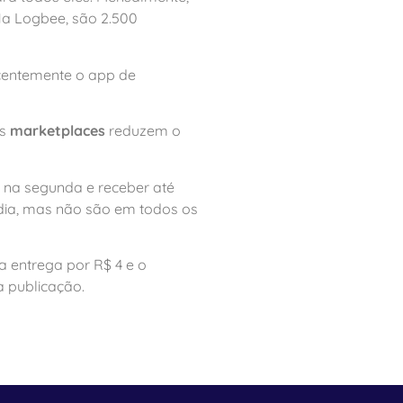
Na Logbee, são 2.500
ecentemente o app de
os
marketplaces
reduzem o
 na segunda e receber até
 dia, mas não são em todos os
a entrega por R$ 4 e o
à publicação.