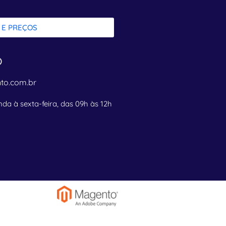
 E PREÇOS
o
to.com.br
da à sexta-feira, das 09h às 12h