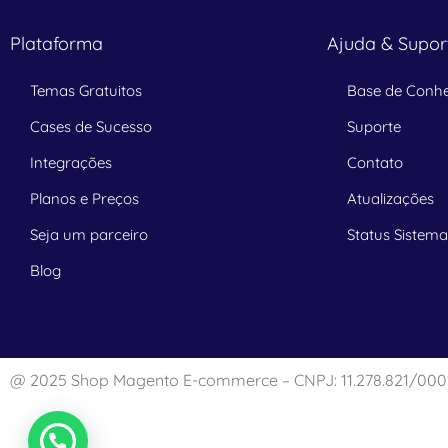
Plataforma
Ajuda & Supor
Temas Gratuitos
Base de Conh
Cases de Sucesso
Suporte
Integrações
Contato
Planos e Preços
Atualizações
Seja um parceiro
Status Sistem
Blog
@ 2025 Shop Magento E-commerce – CNPJ: 11.278.821/000