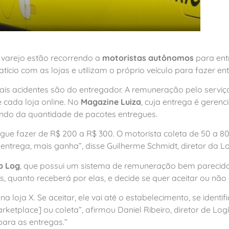
varejo estão recorrendo a
motoristas autônomos
para ent
ício com as lojas e utilizam o próprio veículo para fazer en
ais acidentes são do entregador. A remuneração pelo servi
 cada loja online. No
Magazine Luiza
, cuja entrega é geren
do da quantidade de pacotes entregues.
egue fazer de R$ 200 a R$ 300. O motorista coleta de 50 a 8
entrega, mais ganha”, disse Guilherme Schmidt, diretor da L
p Log
, que possui um sistema de remuneração bem parecido
uanto receberá por elas, e decide se quer aceitar ou não o
oja X. Se aceitar, ele vai até o estabelecimento, se identific
etplace] ou coleta”, afirmou Daniel Ribeiro, diretor de Logí
para as entregas.”