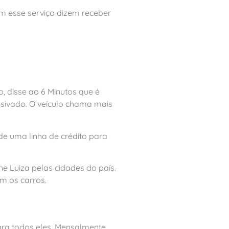
m esse serviço dizem receber
o, disse ao 6 Minutos que é
esivado. O veículo chama mais
e uma linha de crédito para
e Luiza pelas cidades do país.
m os carros.
ra todos eles. Mensalmente,