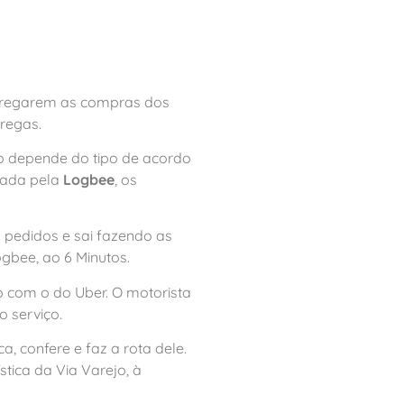
regarem as compras dos
tregas.
ço depende do tipo de acordo
ciada pela
Logbee
, os
0 pedidos e sai fazendo as
ogbee, ao 6 Minutos.
 com o do Uber. O motorista
 serviço.
a, confere e faz a rota dele.
stica da Via Varejo, à