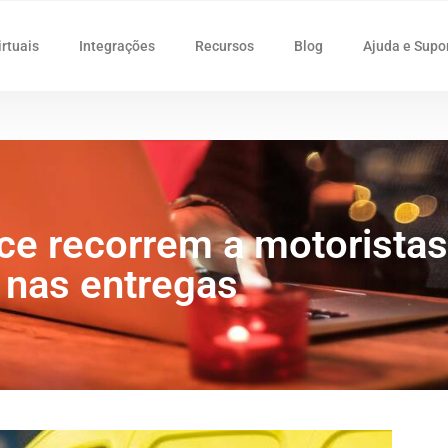
irtuais
Integrações
Recursos
Blog
Ajuda e Supo
ce recorrem a motorista
nas entregas