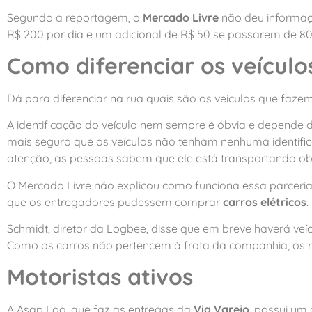
Segundo a reportagem, o
Mercado Livre
não deu informaç
R$ 200 por dia e um adicional de R$ 50 se passarem de 80
Como diferenciar os veículo
Dá para diferenciar na rua quais são os veículos que faze
A identificação do veículo nem sempre é óbvia e depende da
mais seguro que os veículos não tenham nenhuma identifica
atenção, as pessoas sabem que ele está transportando ob
O Mercado Livre não explicou como funciona essa parceri
que os entregadores pudessem comprar
carros elétricos
.
Schmidt, diretor da Logbee, disse que em breve haverá ve
Como os carros não pertencem à frota da companhia, os m
Motoristas ativos
A Asap Log, que faz as entregas da
Via Varejo
, possui um