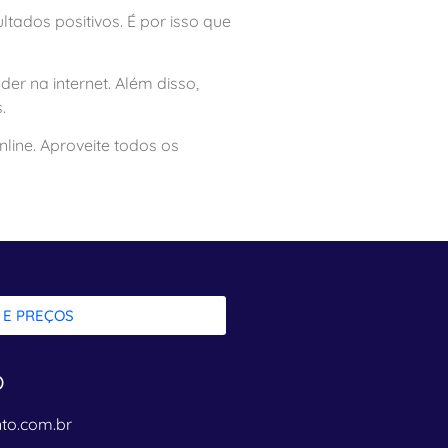
tados positivos. É por isso que
r na internet. Além disso,
.
nline. Aproveite todos os
 E PREÇOS
o
to.com.br