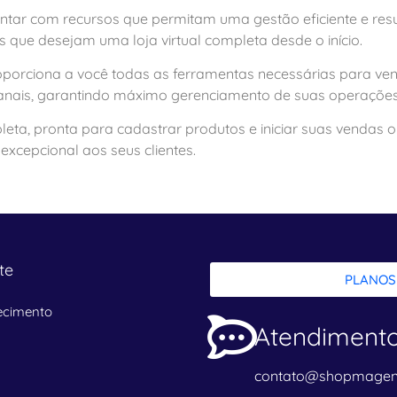
ontar com recursos que permitam uma gestão eficiente e resul
que desejam uma loja virtual completa desde o início.
orciona a você todas as ferramentas necessárias para vende
s canais, garantindo máximo gerenciamento de suas operações
leta, pronta para cadastrar produtos e iniciar suas vendas o
excepcional aos seus clientes.
te
PLANOS
ecimento
Atendiment
contato@shopmagen