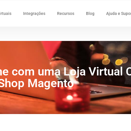
irtuais
Integrações
Recursos
Blog
Ajuda e Supo
e com uma Loja Virtual 
Shop Magento