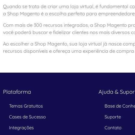
Quando se trata de criar uma loja virtual, é fundamental c
a Shop Magento é a escolha perfeita para empreendedores 
Com mais de 300 recursos integrados, a Shop Magento prop
você poderá buscar e fidelizar clientes nos mais diverso
Ao escolher a Shop Magento, sua loja virtual já nasce comp
recursos disponíveis e ofereça uma experiência de compra 
Plataforma
Ajuda & Supor
Temas Gratuitos
Base de Conh
Cases de Sucesso
Suporte
Integrações
Contato